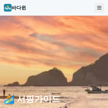
바다윈
🏄 서핑가이드