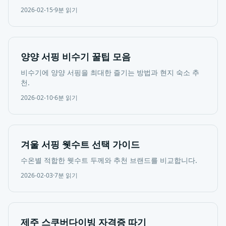
2026-02-15
·
9분
읽기
양양 서핑 비수기 꿀팁 모음
비수기에 양양 서핑을 최대한 즐기는 방법과 현지 숙소 추
천.
2026-02-10
·
6분
읽기
겨울 서핑 웻수트 선택 가이드
수온별 적합한 웻수트 두께와 추천 브랜드를 비교합니다.
2026-02-03
·
7분
읽기
제주 스쿠버다이빙 자격증 따기