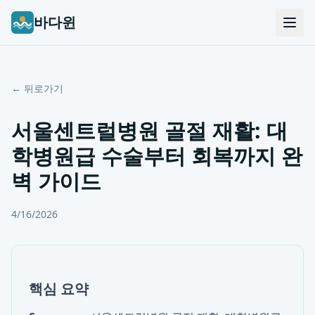
바다윈
← 뒤로가기
서울센트럴병원 골절 재활: 대
학병원급 수술부터 회복까지 완
벽 가이드
4/16/2026
핵심 요약