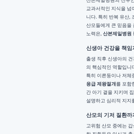
산본제일병원의 산부인
교과서적인 지식을 넘어
니다. 특히 반복 유산,
산모들에게 큰 믿음을 
노력은,
산본제일병원 
신생아 건강을 책임
출생 직후 신생아의 건
의 핵심적인 역할입니
특히 이른둥이나 저체중
응급 제왕절개
를 포함
간 아기 곁을 지키며 
설명하고 심리적 지지를
산모의 기저 질환까
고위험 산모 중에는 갑