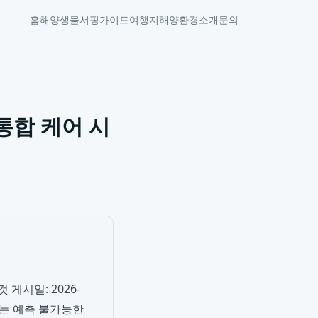
홈
해양생물
서핑가이드
여행지
해양환경
소개
문의
통합 케어 시
게시일: 2026-
게는 예측 불가능한