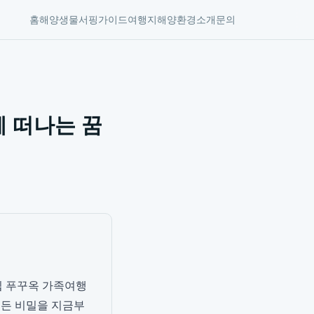
홈
해양생물
서핑가이드
여행지
해양환경
소개
문의
께 떠나는 꿈
립 푸꾸옥 가족여행
 모든 비밀을 지금부