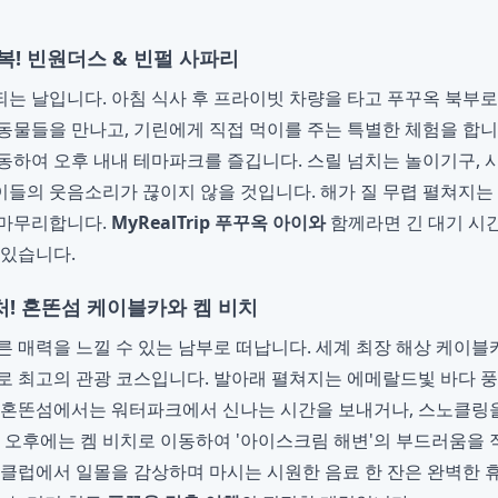
정복! 빈원더스 & 빈펄 사파리
는 날입니다. 아침 식사 후 프라이빗 차량을 타고 푸꾸옥 북부로
동물들을 만나고, 기린에게 직접 먹이를 주는 특별한 체험을 합니
동하여 오후 내내 테마파크를 즐깁니다. 스릴 넘치는 놀이기구, 
들의 웃음소리가 끊이지 않을 것입니다. 해가 질 무렵 펼쳐지는
 마무리합니다.
MyRealTrip 푸꾸옥 아이와
함께라면 긴 대기 시
 있습니다.
처! 혼똔섬 케이블카와 켐 비치
른 매력을 느낄 수 있는 남부로 떠납니다. 세계 최장 해상 케이
로 최고의 관광 코스입니다. 발아래 펼쳐지는 에메랄드빛 바다 
 혼똔섬에서는 워터파크에서 신나는 시간을 보내거나, 스노클링
. 오후에는 켐 비치로 이동하여 '아이스크림 해변'의 부드러움을 
 클럽에서 일몰을 감상하며 마시는 시원한 음료 한 잔은 완벽한 