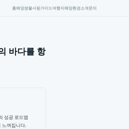
홈
해양생물
서핑가이드
여행지
해양환경
소개
문의
의 바다를 항
의 성공 로드맵
럼 느껴집니다.