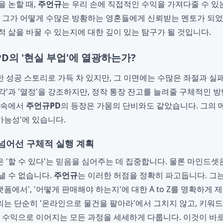
을 논할 때,
주언규
는 우리 손에 직접적인 수익을 가져다줄 수 있
은 그가 어떻게 수많은 방황하는 영혼들에게 신뢰받는 멘토가 되었
적 삶을 바꿀 수 있는지에 대한 깊이 있는 탐구가 될 것입니다.
D의 '현실 부업'에 열광하는가?
 성공 스토리로 가득 차 있지만, 그 이면에는 수많은 좌절과 실
각'과 '열정'을 강조하지만, 정작 통장 잔고를 늘려줄 구체적인 
 속에서
주언규PD
의 등장은 가뭄의 단비와도 같았습니다. 그의
 가능성'에 있습니다.
넘어선 구체적 실행 계획
 '할 수 있다'는 믿음을 심어주는 데 집중합니다. 물론 마인드셋
낼 수 없습니다.
주언규
는 이러한 허점을 정확히 파고듭니다. 그는 
랫폼에서', '어떻게 판매해야 하는지'에 대한 A to Z를 명확하게 
는 단순히 '온라인으로 물건을 팔아라'에서 그치지 않고, 키워드 
제 수익으로 이어지는 모든 과정을 세세하게 다룹니다. 이것이 바로 