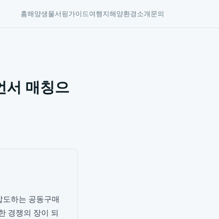
홈
해양생물
서핑가이드
여행지
해양환경
소개
문의
언서 매칭으
 압도하는 공동구매
열한 경쟁의 장이 되