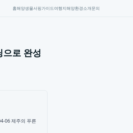
홈
해양생물
서핑가이드
여행지
해양환경
소개
문의
닝으로 완성
4-06 제주의 푸른