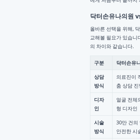
에게 처음부터 끝까지 
닥터손유나의원 vs
올바른 선택을 위해, 
교해볼 필요가 있습니다
의 차이와 같습니다.
구분
닥터손유
상담
의료진이 직
방식
춤 상담 진
디자
얼굴 전체
인
형 디자인
시술
30만 건
방식
안전한 시