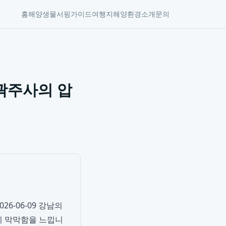
홈
해양생물
서핑가이드
여행지
해양환경
소개
문의
곽주사의 압
6-06-09 강남의
지 막막함을 느낍니