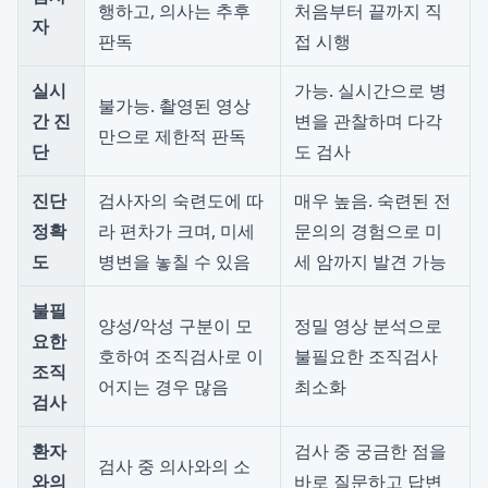
행하고, 의사는 추후
처음부터 끝까지 직
자
판독
접 시행
실시
가능. 실시간으로 병
불가능. 촬영된 영상
간 진
변을 관찰하며 다각
만으로 제한적 판독
단
도 검사
진단
검사자의 숙련도에 따
매우 높음. 숙련된 전
정확
라 편차가 크며, 미세
문의의 경험으로 미
도
병변을 놓칠 수 있음
세 암까지 발견 가능
불필
양성/악성 구분이 모
정밀 영상 분석으로
요한
호하여 조직검사로 이
불필요한 조직검사
조직
어지는 경우 많음
최소화
검사
환자
검사 중 궁금한 점을
검사 중 의사와의 소
와의
바로 질문하고 답변