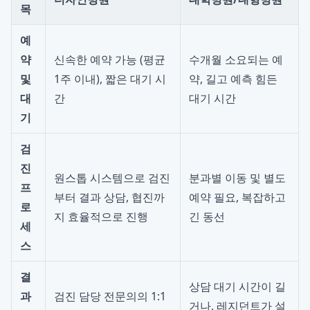
목
예
약
신속한 예약 가능 (평균
수개월 소요되는 예
및
1주 이내), 짧은 대기 시
약, 길고 예측 힘든
대
간
대기 시간
기
검
진
원스톱 시스템으로 검진
분과별 이동 및 별도
프
부터 결과 상담, 협진까
예약 필요, 복잡하고
로
지 효율적으로 진행
긴 동선
세
스
결
상담 대기 시간이 길
과
검진 담당 전문의의 1:1
거나, 레지던트가 설