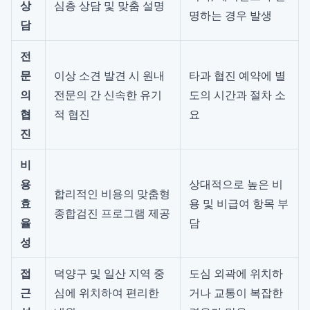
상
심층 상담 및 맞춤 설명
명하는 경우 발생
담
전
문
이상 소견 발견 시 원내
타과 협진 예약에 별
의
전문의 간 신속한 유기
도의 시간과 절차 소
협
적 협진
요
진
비
용
상대적으로 높은 비
합리적인 비용의 맞춤형
효
용 및 비급여 항목 부
종합검진 프로그램 제공
율
담
성
접
덕양구 및 일산 지역 중
도심 외곽에 위치하
근
심에 위치하여 편리한
거나 교통이 복잡한