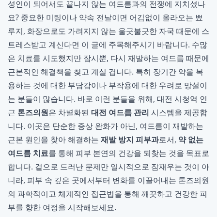
성인이 되어서도 끝나지 않는 여드름과의 전쟁에 지치셨나
요? 중요한 미팅이나 약속 전날이면 어김없이 올라오는 뾰
루지, 화장으로도 가려지지 않는 울긋불긋한 자국 때문에 스
트레스받고 계신다면 이 글에 주목해주시기 바랍니다. 수많
은 치료를 시도했지만 잠시뿐, 다시 재발하는 여드름 때문에
근본적인 해결책을 찾고 계실 겁니다. 특히 장기간 약을 복
용하는 것에 대한 부담감이나 부작용에 대한 우려로 망설이
는 분들이 많습니다. 바로 이런 분들을 위해, 대전 시청역 인
근
톤즈의원
은 차별화된
대전 여드름 관리
시스템을 제공합
니다. 이곳은 단순한 증상 완화가 아닌, 여드름이 재발하는
근본 원인을 찾아 해결하는
재발 방지 피부과
로서,
약 없는
여드름 치료
를 통해 피부 본연의 건강을 되찾는 것을 목표로
합니다. 겉으로 드러난 문제만 일시적으로 잠재우는 것이 아
니라, 피부 속 깊은 곳에서부터 변화를 이끌어내는 톤즈의원
의 과학적이고 체계적인 접근법을 통해 깨끗하고 건강한 피
부를 향한 여정을 시작해보세요.