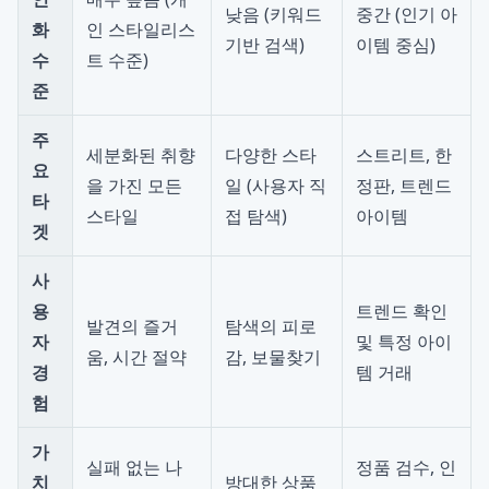
낮음 (키워드
중간 (인기 아
화
인 스타일리스
기반 검색)
이템 중심)
수
트 수준)
준
주
세분화된 취향
다양한 스타
스트리트, 한
요
을 가진 모든
일 (사용자 직
정판, 트렌드
타
스타일
접 탐색)
아이템
겟
사
용
트렌드 확인
발견의 즐거
탐색의 피로
자
및 특정 아이
움, 시간 절약
감, 보물찾기
경
템 거래
험
가
실패 없는 나
정품 검수, 인
치
방대한 상품